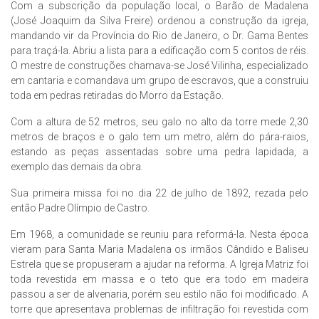
Com a subscrição da população local, o Barão de Madalena
(José Joaquim da Silva Freire) ordenou a construção da igreja,
mandando vir da Província do Rio de Janeiro, o Dr. Gama Bentes
para traçá-la. Abriu a lista para a edificação com 5 contos de réis.
O mestre de construções chamava-se José Vilinha, especializado
em cantaria e comandava um grupo de escravos, que a construiu
toda em pedras retiradas do Morro da Estação.
Com a altura de 52 metros, seu galo no alto da torre mede 2,30
metros de braços e o galo tem um metro, além do pára-raios,
estando as peças assentadas sobre uma pedra lapidada, a
exemplo das demais da obra.
Sua primeira missa foi no dia 22 de julho de 1892, rezada pelo
então Padre Olímpio de Castro.
Em 1968, a comunidade se reuniu para reformá-la. Nesta época
vieram para Santa Maria Madalena os irmãos Cândido e Baliseu
Estrela que se propuseram a ajudar na reforma. A Igreja Matriz foi
toda revestida em massa e o teto que era todo em madeira
passou a ser de alvenaria, porém seu estilo não foi modificado. A
torre que apresentava problemas de infiltração foi revestida com